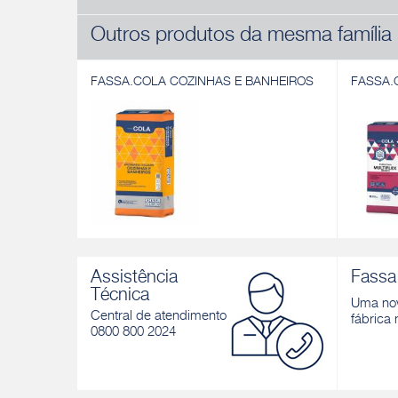
Outros produtos da mesma família
FASSA.COLA COZINHAS E BANHEIROS
FASSA.
FASSA.COLA COZINHAS E BANHEIROS
FASSA.
Argamassa colante para cerâmicas em
Argamass
Assistência
Fassa 
áreas internas. Cor: Cinza
porcelan
Técnica
Cor: Cin
Uma nov
Descobrir
Central de atendimento
fábrica 
Descobri
0800 800 2024