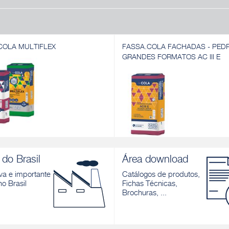
COLA MULTIFLEX
FASSA.COLA FACHADAS - PED
GRANDES FORMATOS AC III E
COLA MULTIFLEX
FASSA.COLA FACHADAS - PED
a colante para cerâmicas e
GRANDES FORMATOS AC III E
do Brasil
Área download
atos em áreas internas e externas.
Argamassa colante para cerâmicas
za ou Branca
porcelanato em áreas internas e ex
a e importante
Catálogos de produtos,
inclusive fachadas.
no Brasil
Fichas Técnicas,
r
Brochuras, ...
Descobrir